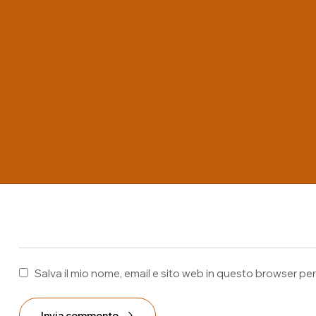
Il tuo indirizzo email non sarà pubblicato.
I campi obbligat
Salva il mio nome, email e sito web in questo browser p
Invia commento