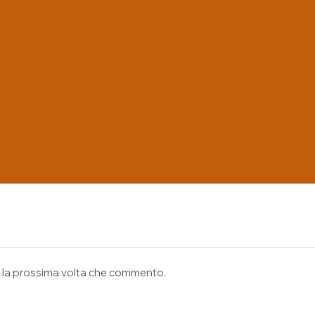
ori sono contrassegnati
*
er la prossima volta che commento.